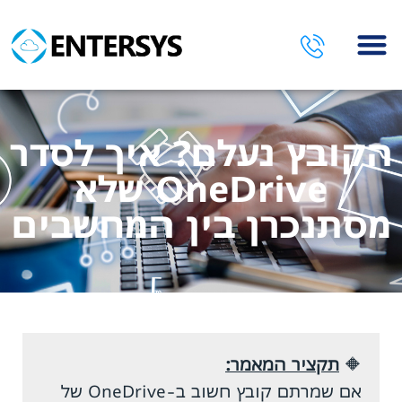
השירותים שלנו
הקובץ נעלם? איך לסדר
OneDrive שלא
מסתנכרן בין המחשבים
🔶
תקציר המאמר:
אם שמרתם קובץ חשוב ב-OneDrive של