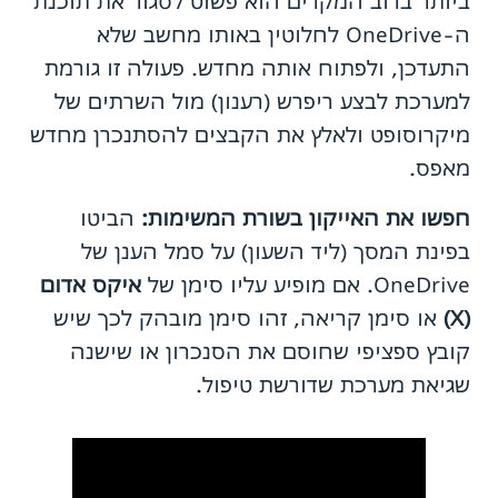
ביותר ברוב המקרים הוא פשוט לסגור את תוכנת
ה-OneDrive לחלוטין באותו מחשב שלא
התעדכן, ולפתוח אותה מחדש. פעולה זו גורמת
למערכת לבצע ריפרש (רענון) מול השרתים של
מיקרוסופט ולאלץ את הקבצים להסתנכרן מחדש
מאפס.
חפשו את האייקון בשורת המשימות:
הביטו
בפינת המסך (ליד השעון) על סמל הענן של
OneDrive. אם מופיע עליו סימן של
איקס אדום
(X)
או סימן קריאה, זהו סימן מובהק לכך שיש
קובץ ספציפי שחוסם את הסנכרון או שישנה
שגיאת מערכת שדורשת טיפול.