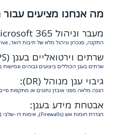
מה אנחנו מציעים עבור
מעבר וניהול Microsoft 365:
התקנה, סנכרון וניהול מלא של תיבות דואר, OneDrive ו-SharePoint.
שרתים וירטואליים בענן (VPS):
שרתים בענן הכוללים ביצועים גבוהים וגמישות
גיבוי ענן מנוהל (DR):
הגנה מלאה מפני אובדן נתונים או מתקפות סייבר וכופר (Ransomware) עם
אבטחת מידע בענן:
הגדרת חומות אש (Firewalls), אימות דו-שלבי (MFA) והרשאות גישה מאובטחות.