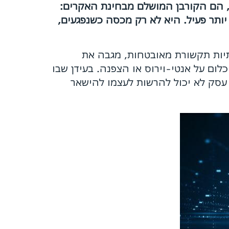
טיביים לתוקפים. דווקא עסקים קטנים ובינוניים, שלא מחזיקים צוות IT פנימי, הם הקורבן המושלם מבחינת האקרים:
יותר פעיל. היא לא רק מכסה כשנפגעים,
יות תקשורת מאובטחות, מגבה את
ום על אנטי-וירוס או הצפנה. בעידן שבו
 עסק לא יכול להרשות לעצמו להישאר