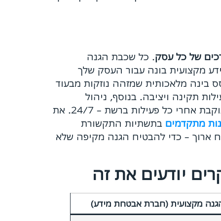
כים של כל עסק
. כל שכבת הגנה
דע מקצועית בונה עבור העסק שלך
סס בינה מלאכותית שמזהה נוזקות מבעוד
ות תקינה ויציבה. בנוסף, ניהול
הרשאות משתמשים מוודא שכל עובד נחשף רק למה שהוא צריך לדעת, ומערכת ניטור בזמן אמת עוקבת אחרי כל פעילות ברשת – 24/7. את
בתשתיות התקשורת
וח ארוך – כדי להבטיח הגנה מקיפה שלא
רים יודעים את זה
גנה מקצועית (חברת אבטחת מידע)