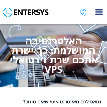
השירותים שלנו
האלטרנטיבה
המושלמת: כך ישרת
אתכם שרת וירטואלי
VPS
נמאס לכם מאינטרנט איטי שאינו סוחב?