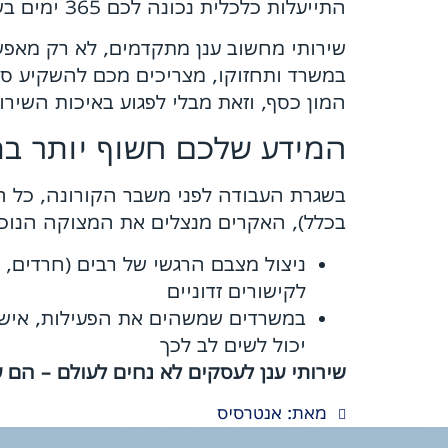
התייעלות כלכלית נכונה לכם 365 ימים בשנה, אך בעיקר עכשיו – בשיאו של המשבר.
שירותי מחשוב ענן מתקדמים, לא רק מאפש
במשרד ותחזוקו, מצריכים מכם להשקיע סכו
המון כסף, וזאת מבלי לפגוע באיכות השיר
המידע שלכם חשוף יותר במ
בשגרת העבודה לפני משבר הקורונה, כל הע
בכלל), האקרים מנצלים את המצוקה הנוכחי
ניצול מצבם הרגשי של רבים (חרדים, ט
לקישורים זדוניים
במשרדים שמשהים את הפעילות, איש א
יכול לשים לב לכך
שירותי ענן לעסקים לא נחים לעולם – הם עובדים בעבורכם 24/7! גיבו
מאת: אנטרסיס