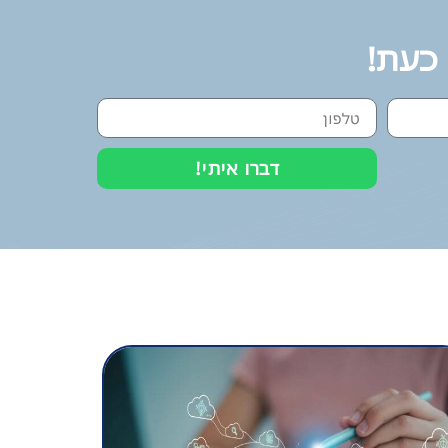
 כעת!
דברו איתי!