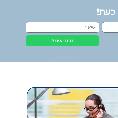
 כעת!
דברו איתי!