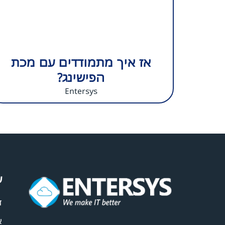
אז איך מתמודדים עם מכת
הפישינג?
Entersys
ע
ד
א