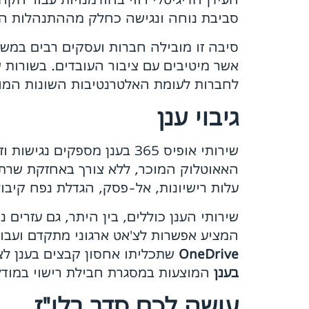
סביבת נוחה ונגישה כחלק מההתנהלות הש
סיבה זו מובילה חברות ועסקים רבים במ
לחברות לעומת האלטרנטיבות השונות המוצע
גיבוי ענן
שירותי אופיס 365 בענן מספ
האאוטלוק המוכר, ללא צורך באחזקת שרת דו
עלות רישיונות, אל-פסק, הגדלת נפח קיבו
שירותי הענן כוללים, בין היתר, גם עזרים
המציע אפשרות לצ'אט ארגוני מתקדם ועבו
OneDrive
שתכליתו אחסון קבצים בענן לצו
בענן
המוצעות במסגרת חבילת רישוי במודל חודשי כמו  Point, Word, Excel
עושה לכם סדר בלו"ז