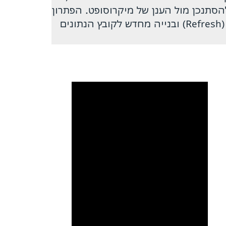
מנית או מקובץ נתונים משובש (PST/OST) שאינו מצליח להסתנכן מול הענן של מיקרוסופט. הפתרון
המהיר ביותר הוא הפעלה מחדש של המחשב והראוטר, ובמידה והבעיה נמשכת – יש לבצע רענון (Refresh) ובנייה מחדש לקובץ הנתונים