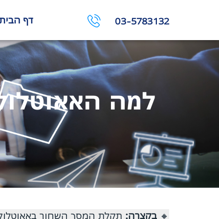
דף הבית
03-5783132
למה האאוטלוק 
🔸
בקצרה: