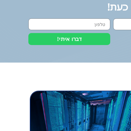
 כעת!
דברו איתי!