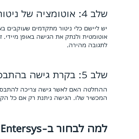
שלב 4: אוטומציה של ניטור ותגובה (Monitoring & Automation)
יש ליישם כלי ניטור מתקדמים שעוקבים ב
אוטומטית ולנתק את הגישה באופן מיידי. 
לתגובה מהירה.
שלב 5: בקרת גישה בהתבסס על הקשר (Context-Based Access)
ההחלטה האם לאשר גישה צריכה להתבסס ע
המכשיר שלו. הגישה ניתנת רק אם כל הקרי
למה לבחור ב-Entersys ליישום Zero Trust?