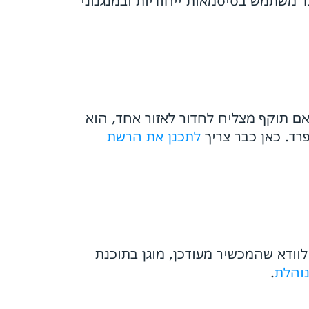
דא שכל עובד משתמש בסיסמאות ייחודיות ובמנגנוני
Zero  מחייב לחלק את הרשת לאזורים קטנים ומבודדים. זה נקרא Micro-Segmentation. אם תוקף מצליח לחדור לאזור אחד, הוא
פרד. כאן כבר צריך
לתכנן את הרשת
וודא שהמכשיר מעודכן, מוגן בתוכנת
והלת
.