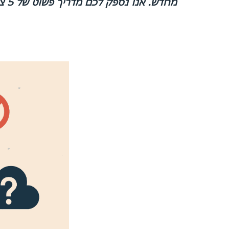
מחדש. אנו נספק לכם מדריך פשוט של 5 צעדים שכל עסק יכול ליישם כדי להתחיל להגן על נכסיו הקריטיים באמצעות מודל Zero Trust.