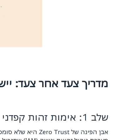
מדריך צעד אחר צעד: יישום מודל 
שלב 1: אימות זהות קפדני וניהול גישה (MFA)