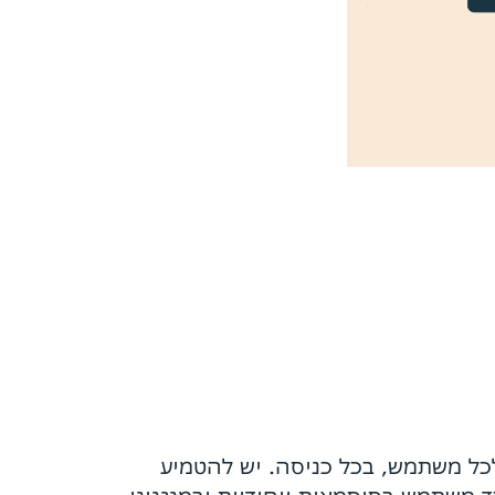
נה של Zero Trust היא שלא סומכים על אף אחד. זה דורש אימות חזק ורב-שלבי (MFA) לכל משתמש, בכל כניסה. יש להטמיע