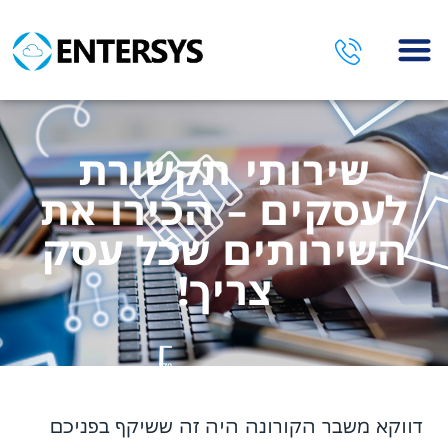
השירותים שלנו
שירותי תקשורת
לעסקים – הכירו את
השירותים שכל עסק
צריך!
דווקא משבר הקורונה היה זה ששיקף בפניכם